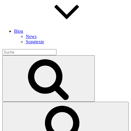
Blog
News
Songtexte
Search
for:
Search