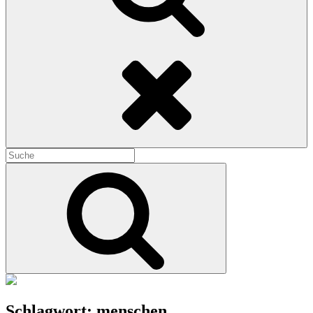
Search
Search
for:
Search
Schlagwort:
menschen