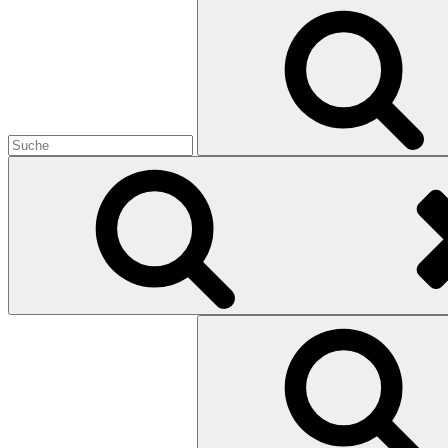
Search
for:
Search
for: