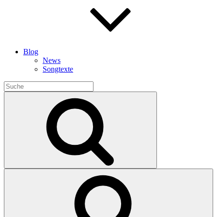
Blog
News
Songtexte
Search
for:
Search