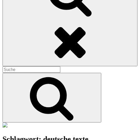
Search
Search
for:
Search
Schlagwort:
deutsche texte