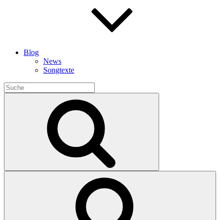
Blog
News
Songtexte
Search
for:
Search